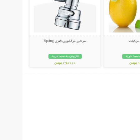
مرکبات
سرشیر ظرفشویی فنری Spring
 سبد خرید
افزودن به سبد خرید
ان
298000 تومان