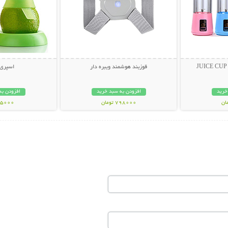
قوزبند هوشمند ویبره دار
اسپری 
خرید
افزودن به سبد خرید
افزودن به
798000 تومان
15000 توم