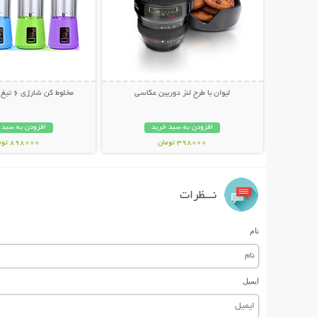
لیوان با طرح لنز دوربین عکاسی
مخلوط کن شارژی 6 تیغ JUICE CUP
افزودن به سبد خرید
افزودن به سبد 
398000 تومان
898000 تومان
نـــظرات
نام
ایمیل