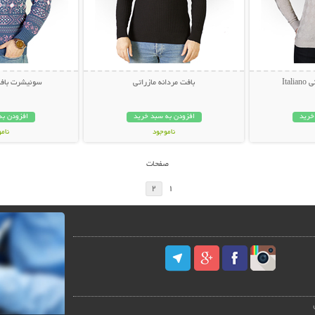
Ita
بافت مردانه مازراتی
سوئیشرت بافت م
خرید
افزودن به سبد خرید
افزودن به
ناموجود
نام
39,000 تومان
35,000 توم
صفحات
2
1