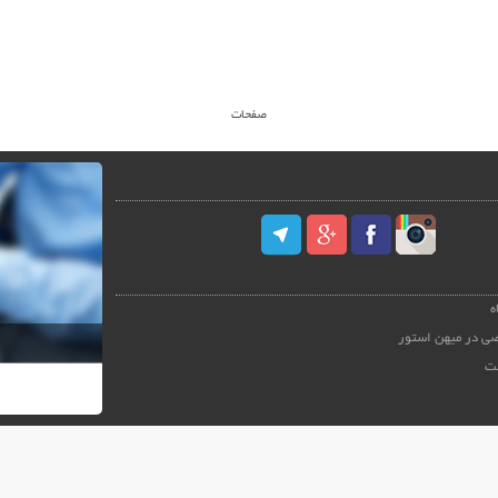
صفحات
ه
ی در میهن استور
ت