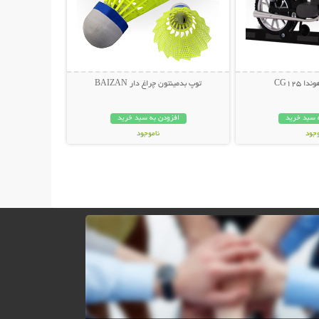
 CG125
توپ بدمینتون چراغ دار BAIZAN
 سبد خرید
افزودن به سبد خرید
وجود
ناموجود
ان
42,000 تومان