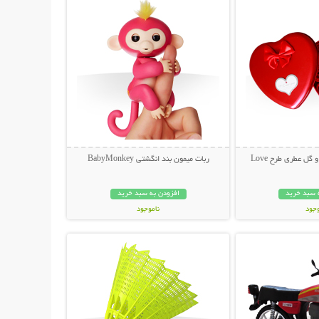
گل عطری طرح Love
ربات میمون بند انگشتی BabyMonkey
 سبد خرید
افزودن به سبد خرید
وجود
ناموجود
حات بیشتر
نمایش توضیحات بیشتر
ان
199,000 تومان