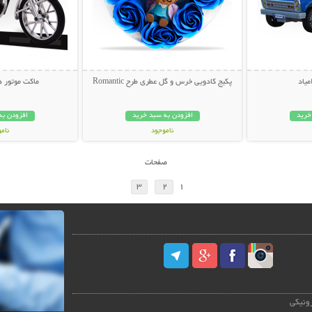
میاد
پکیج کادویی خرس و گل عطری طرح Romantic
ماکت موتور هوندا
خرید
افزودن به سبد خرید
افزودن به
ناموجود
نام
59,000 تومان
39,000 توم
صفحات
3
2
1
رونیکی