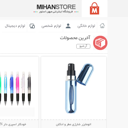
لوازم خانگی
لوازم شخصی
لوازم دیجیتال
آخرین محصولات
آرشیو
نمایش توضیحات بیشتر
نمایش توضیحات 
اتومایزر شارژی عطر و ادکلن
خودکار اسپری دار Health PEN