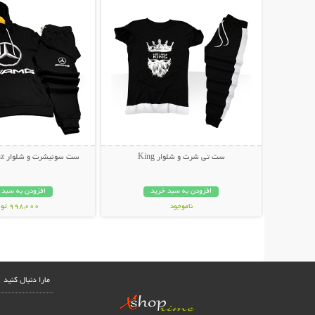
ست تی شرت و شلوار King
ست سوئیشرت و شلوار Mercedes-Benz
افزودن به سبد خرید
افزودن به سبد 
ناموجود
998,000 تومان
499,000 تومان
مارا دنبال کنید