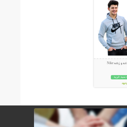
 زنانه Nike
 سبد خرید
وجود
مان