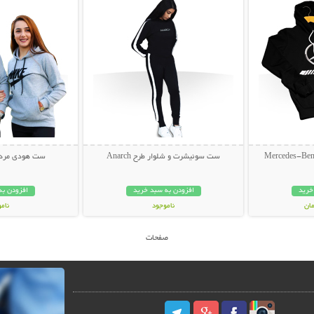
ست سوئیشرت و شلوار طرح Anarch
ست هودی مردانه و
خرید
افزودن به سبد خرید
افزودن به
ناموجود
نام
59,000 تومان
499,000 تو
صفحات