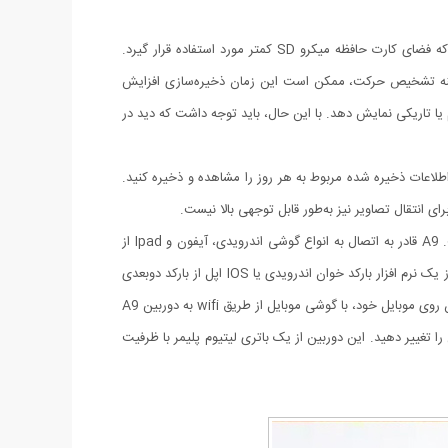
دوربین A9 دارای قابلیت تشخیص حرکت است که در صورتی که در محل نصب حرکتی رخ دهد، دوربین را فعال می‌کند. این ویژگی باعث می‌شود که فضای کارت حافظه میکرو SD کمتر مورد استفاده قرار گیرد.
 3 روز فیلمبرداری را ذخیره می‌کند. با فعال کردن گزینه تشخیص حرکت، ممکن است این زمان ذخیره‌سازی افزایش
اند تصاویر با وضوح بالا را در شرایط نور کم یا تاریکی نمایش دهد. با این حال، باید توجه داشت که دید در
داده و اطلاعات ذخیره شده مربوط به هر روز را مشاهده و ذخیره کنید.
ای انتقال تصاویر نیز به‌طور قابل توجهی بالا نیست.
دوربین A9 یکی از جدیدترین انواع دوربین ورزشی است که از تکنولوژی دید در شب یا به عبارتی Night Vision در هنگام فیلم‌برداری برخوردار است. A9 قادر به اتصال به انواع گوشی اندرویدی، آیفون و Ipad از
طریق شبکه Wifi تا فاصله 10 متری (بسته به قدرت آنتن مودم وای فای ADSL) است. قبل از اتصال گوشی موبایل به دوربین A9 ابتدا باید با استفاده از یک نرم افزار بارکد خوان اندرویدی یا IOS اپل از بارکد دوبعدی
روی کاتالوگ یا جعبه دوربین عکس بگیرید تا نرم افزار مخصوص A9 دانلود شود. پس از دانلود نرم افزار اندرویدی یا اپل دوربین A9 وای فای و نصب آن روی موبایل خود، با گوشی موبایل از طریق wifi به دوربین A9
شده و تصویرش را ببینید و تنظیمات آن را تغییر دهید. این دوربین از یک باتری لیتیوم پلیمر با ظرفیت