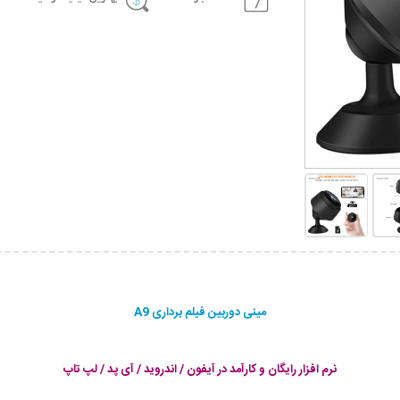
مینی دوربین فیلم برداری A9
نرم افزار رایگان و کارآمد در آیفون / اندروید / آی پد / لپ تاپ