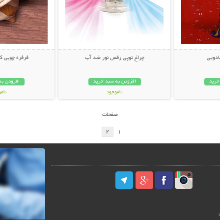
ادویی
چراغ توپی رقص نور ضد آب
فرفره چوبی 
خرید
افزودن به سبد خرید
افزودن به
ناموجود
نام
24,000 تومان
15,000 توم
صفحات
2
1