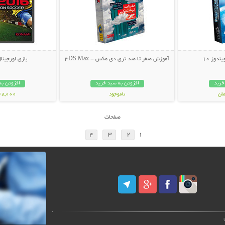
دوز 10
آموزش صفر تا صد تری دی مکس - 3DS Max
بازی اورجینال  2016
خرید
افزودن به سبد خرید
افزودن به
ناموجود
148,000 تو
44,000 تومان
صفحات
4
3
2
1