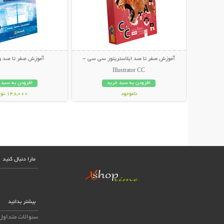
آموزش صفر تا صد ایلاستریتور سی سی -
آموزش صفر تا صد وین
Illustrator CC
افزودن به سبد خرید
افزودن به سبد 
ناموجود
148,000 تومان
34,800 تومان
مارا دنبال کنید
بیشتر بدانید
سئوالات متداول