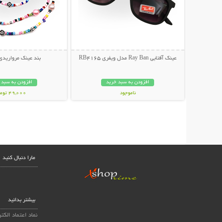
عینک آفتابی Ray Ban مدل ویفری RB4165
بند عینک مرواریدی
افزودن به سبد خرید
افزودن به سبد 
ناموجود
49,000 تومان
139,000 تومان
مارا دنبال کنید
بیشتر بدانید
نماد اعتماد الکت