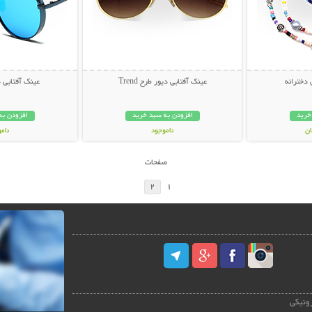
 دخترانه
عینک آفتابی دیور طرح Trend
عینک آفتابی دیور
خرید
افزودن به سبد خرید
افزودن به
ناموجود
نام
49,000 تومان
59,000 توم
صفحات
2
1
رونیکی