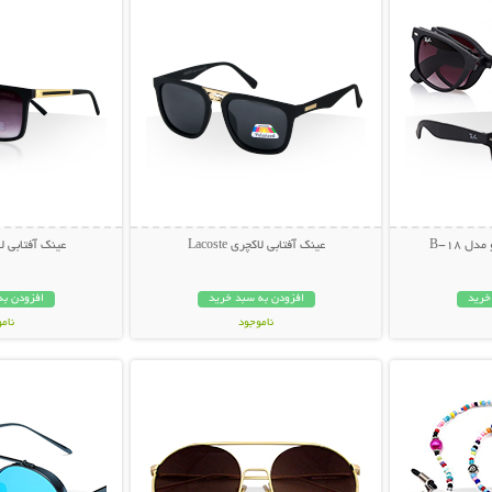
ل B-18
عینک آفتابی لاکچری Lacoste
عینک آفتابی لاکچری
خرید
افزودن به سبد خرید
افزودن به
ناموجود
نام
بیشتر
نمایش توضیحات بیشتر
نمایش توضی
49,000 تومان
49,000 توم