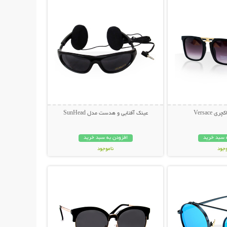
 Versace
عینک آفتابی و هدست مدل SunHead
 سبد خرید
افزودن به سبد خرید
وجود
ناموجود
حات بیشتر
نمایش توضیحات بیشتر
ان
199,000 تومان