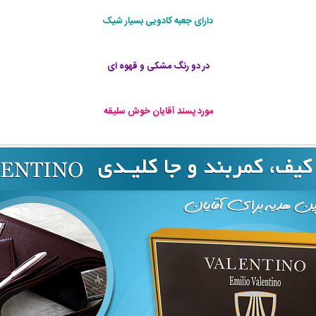
دارای جعبه کادويی بسيار شيک
در دو رنگ مشکی و قهوه ای
مورد پسند آقایان خوش سلیقه