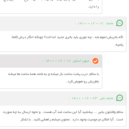
را دارد.
محمد
17 - 12 - 1400
:
اگه باتریش تموم شد ، چه جوری باید باتری جدید انداخت؟ چونکه انگار درش کاملا
پلمپه.
میهن استور
17 - 12 - 1400
:
با سلام. درب پشت ساعت باز میشه و به مانند همه ساعت ها میشه
باطریش رو تعویض کرد.
محمد علی
23 - 12 - 1400
:
سلام وقتتون بخیر ... ببخشید آیا این ساعت ضد آب هست . و نحوه ارسال به چه صورت
است . آیا امکان مرجوعیت وجود دارد . ممنون میشم راهنایی کنید . با تشکر