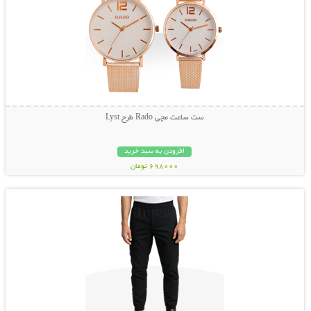
ست ساعت مچی Rado طرح Lyst
افزودن به سبد خرید
698000 تومان
نمایش توضیحات بیشتر