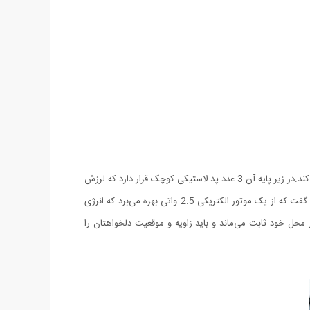
این پنکه که در ابعاد کوچکی ساخته‌شده حدود 15 سانتی‌متر قطر دارد و دارای یک‌پایه فلزی است که امکان چرخش سر پنکه به بالا و پایین را فراهم می‌کند.در زیر پایه آن 3 عدد پد لاستیکی کوچک قرار دارد که لرزش
و ارتعاش آن را روی سطوح کاهش می‌دهد. کم‌صدا و ساکت است و از ابعاد کوچک و وزن حدود 390 گرمی آن‌که بگذریم در قابلیت‌های فنی آن باید گفت که از یک موتور الکتریکی 2.5 واتی بهره می‌برد که انرژی
نی نداشته و در محل خود ثابت می‌ماند و باید زاویه و موقعیت دلخواهتان را