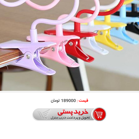
قیمت :
189000 تومان