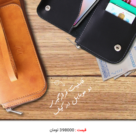
قیمت :
398000 تومان