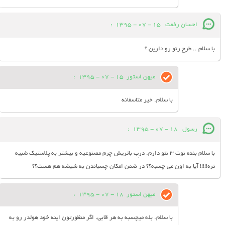
احسان رفعت
15 - 07 - 1395
:
با سلام .. طرح رنو رو دارین ؟
میهن استور
15 - 07 - 1395
:
با سلام. خیر متاسفانه
رسول
18 - 07 - 1395
:
با سلام بنده نوت 3 نئو دارم. درِب باتریش چرم مصنوعیه و بیشتر به پلاستیک شبیه
تره!!!!! آیا به اون می چسبه؟؟ در ضمن امکان چسباندن به شیشه هم هست؟؟
میهن استور
18 - 07 - 1395
:
با سلام. بله میچسبه به هر قابی. اگر منظورتون اینه خود هولدر رو به