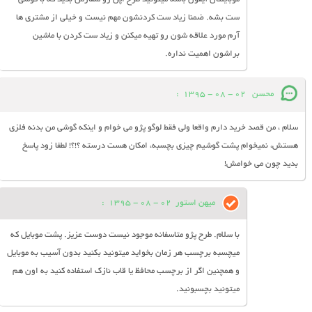
ست بشه. ضمنا زیاد ست کردنشون مهم نیست و خیلی از مشتری ها
آرم مورد علاقه شون رو تهیه میکنن و زیاد ست کردن با ماشین
براشون اهمیت نداره.
محسن
02 - 08 - 1395
:
سلام ، من قصد خرید دارم واقعا ولی فقط لوگو پژو می خوام و اینکه گوشی من بدنه فلزی
هستش، نمیخوام پشت گوشیم چیزی بچسبه، امکان هست درسته ؟!؟! لطفا زود پاسخ
بدید چون می خوامش!
میهن استور
02 - 08 - 1395
:
با سلام. طرح پژو متاسفانه موجود نیست دوست عزیز. پشت موبایل که
میچسبه برچسب هر زمان بخواید میتونید بکنید بدون آسیب به موبایل
و همچنین اگر از برچسب محافظ یا قاب نازک استفاده کنید به اون هم
میتونید بچسبونید.