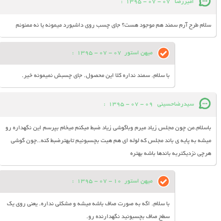
امیررضا
07 - 07 - 1395
:
سلام طرح آرم سمند هم موجود هست؟ جای چسب روی داشبورد میمونه یا نه ممنونم
میهن استور
07 - 07 - 1395
:
با سلام. سمند نداره کلا این محصول. جای چسبش نمیمونه خیر.
سیدرضاحسینی
09 - 07 - 1395
:
باسلام.من چون مجلس زیاد میرم وباگوشی زیاد ضبط میکنم میخام بپرسم این نگهداره رو
میشه به پایه ی باند مجلس که لوله ای هم هیت بچسبونیم تابهترضبط کنه..چون گوشی
هرچی نزدیکتربه باندها باشه بهتره
میهن استور
10 - 07 - 1395
:
با سلام. اگه به صورت صاف باشه میشه و مشکلی نداره. یعنی روی یک
سطح صاف بچسبونید نگهدارنده رو.