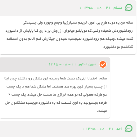
مسلم
21 - 08 - 1395
:
سلام من یه دونه طرح بی اموی خریدم بسیارزیبا وجمع وجوره ولی چسبندگی
روداشبوردش ضعیفه وقتی که موبایلتو میخوای ازروش بر داری کلا باپایش از داشبورد
کنده میشه .ودیگه هم روداشبورد نمیچسبه نمیدون چیکارش کنم الانم بدون استفاده
گذاشتم تو داشبورد
میهن استور
21 - 08 - 1395
:
سلام. احتمالا اینی که دست شما رسیده این مشکل رو داشته چون اینا
از چسب بسیار قوی بهره مند هستند. اما مشکل شما هم با یک چسب
دو طرفه معمولی که تو همه خرازی ها هست حل میشه. یک چسب 2
طرفه بچسبونید به اون قسمت که به داشبورد میچسبه مشکلتون حل
میشه.
احد
21 - 08 - 1395
: