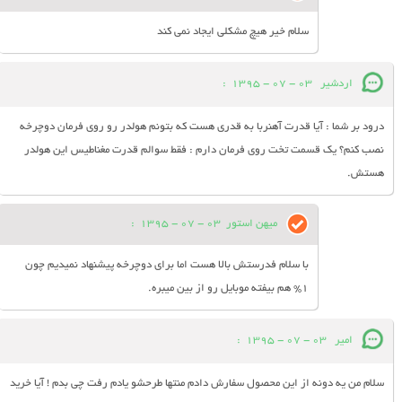
سلام خیر هیچ مشکلی ایجاد نمی کند
اردشیر
03 - 07 - 1395
:
درود بر شما : آیا قدرت آهنربا به قدری هست که بتونم هولدر رو روی فرمان دوچرخه
نصب کنم؟ یک قسمت تخت روی فرمان دارم : فقط سوالم قدرت مغناطیس این هولدر
هستش.
میهن استور
03 - 07 - 1395
:
با سلام فدرستش بالا هست اما برای دوچرخه پیشنهاد نمیدیم چون
1% هم بیفته موبایل رو از بین میبره.
امیر
03 - 07 - 1395
:
سلام من یه دونه از این محصول سفارش دادم منتها طرحشو یادم رفت چی بدم ! آیا خرید