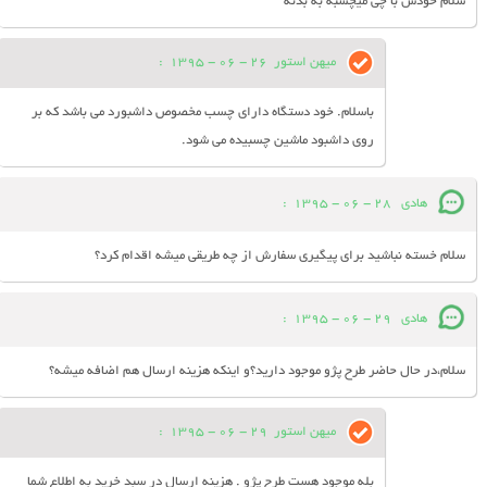
سلام خودش با چی میچسبه به بدنه
میهن استور
26 - 06 - 1395
:
باسلام. خود دستگاه دارای چسب مخصوص داشبورد می باشد که بر
روی داشبود ماشین چسبیده می شود.
هادي
28 - 06 - 1395
:
سلام خسته نباشيد براي پيگيري سفارش از چه طريقي ميشه اقدام كرد؟
هادي
29 - 06 - 1395
:
سلام،در حال حاضر طرح پژو موجود داريد؟و اينكه هزينه ارسال هم اضافه ميشه؟
میهن استور
29 - 06 - 1395
:
بله موجود هست طرح پژو . هزینه ارسال در سبد خرید به اطلاع شما