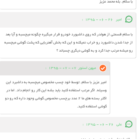
با سلام. بله محمد عزیز
امير
26 - 06 - 1395
:
با سلام قسمتي از هولدر كه روي داشبورد خودرو قرار ميگيره چگونه ميچسبه و آيا بعد
از جدا شدن داشبورد رو خراب نميكنه و اين كه بخش آهنربايي كه پشت گوشي ميچسبه
رو ميشه مرتب جدا كرد و به گوشي ديگري چسباند ؟
میهن استور
07 - 07 - 1395
:
امیر عزیز با سلام. توسط خود چسب مخصوص میچسبه به داشبرد این
وسیله. اگر مرتب استفاده کنید باید بشه این کار رو انجام داد. اما در
اکثر بسته های ما 2 عدد برچسب مخصوص گوشی وجود داره که رو دو
گوشی استفاده کنید.
علی
26 - 06 - 1395
: