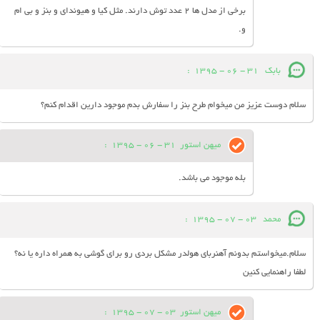
برخی از مدل ها 2 عدد توش دارند. مثل کیا و هیوندای و بنز و بی ام
و.
بابك
31 - 06 - 1395
:
سلام دوست عزيز من ميخوام طرح بنز را سفارش بدم موجود دارين اقدام كنم؟
میهن استور
31 - 06 - 1395
:
بله موجود می باشد.
محمد
03 - 07 - 1395
:
سلام.میخواستم بدونم آهنربای هولدر مشکل بردی رو برای گوشی به همراه داره یا نه؟
لطفا راهنمایی کنین
میهن استور
03 - 07 - 1395
: