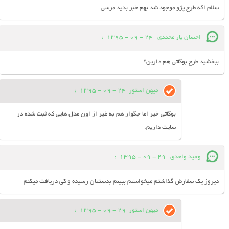
سلام اگه طرح پژو موجود شد بهم خبر بدید مرسی
احسان یار محمدی
24 - 09 - 1395
:
ببخشید طرح بوگاتی هم دارین؟
میهن استور
24 - 09 - 1395
:
بوگاتی خیر اما جگوار هم به غیر از اون مدل هایی که ثبت شده در
سایت داریم.
وحيد واحدى
29 - 09 - 1395
:
ديروز يك سفارش گذاشتم ميخواستم ببينم بدستتان رسيده و كى دريافت ميكنم
میهن استور
29 - 09 - 1395
: