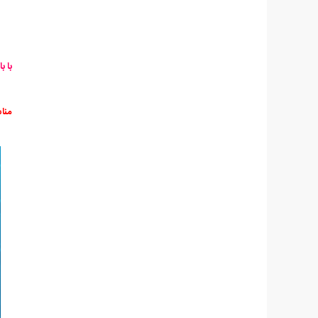
با ب
منا