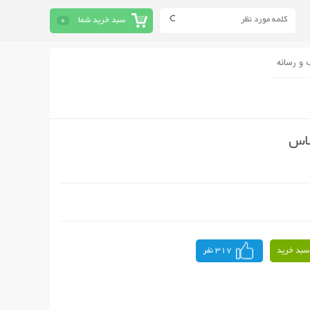
سبد خرید شما
0
 و رسانه
لاس
سبد خرید
317 نفر