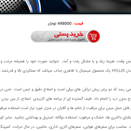
قیمت :
498000 تومان
تن وقت، هزینه زیاد و یا مشکل رفت و آمد، نتوانید صورت خود را همیشه مرتب و
داشتن، صورت اصلاح شده میباشد، مینی ریش تراش شارژی مدل HYLLIS یک محصول مینمیال با ظاهری جذاب میباشد 
ن درد. سرعت موتور به 6600 دور در دقیقه می رسد که دو برابر ریش تراش های برقی است و اصلاح دقیق و ای
بدون درد را انجام داد. طیف گسترده ای از برنامه های کاربردی. اصلاح، از بین بردن 
ایای باکتری ها، خشک و مرطوب، استفاده دوگانه، استریل و بهداشتی نباشید. سایز کو