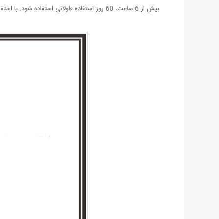
بیش از 6 ساعت، 60 روز استفاده طولانی استفاده شود. با استفاده از رابط USB، شارژ راحت است و رایانه، نوت بوک، منبع تغذیه موبایل و غیره قابل شارژ هستند.