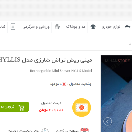
لوازم خودرو
مد و پوشاک
ورزشی و سرگرمی
کتاب
ان
مینی ریش تراش شارژی مدل HYLLIS
Rechargeable Mini Shaver HYLLIS Model
قیمت محصول
افزودن به 
498,000 تومان
ضمانت بازگشت
بهترین کیفیت و قیمت