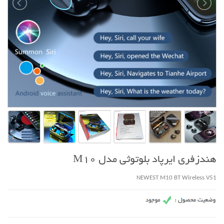
هندزفری ایرپاد بلوتوثی مدل M10
NEWEST M10 BT Wireless V51