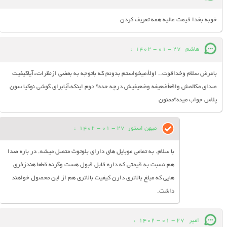
خوبه بخدا قیمت عالیه همه تعریف کردن
هاشم
27 - 01 - 1402
:
باعرض سلام وخداقوت.. اولأ،میخواستم بدونم که باتوجه به بعضی ازنظرات،،آیاکیفیت
صدای مکالمش واقعأضعیفه وضعیفیش درچه حده؟ دوم اینکه،آیابرای گوشی نوکیا سون
پلاس جواب میده؟ممنون
میهن استور
27 - 01 - 1402
:
با سلام. به تمامی موبایل های دارای بلوتوث متصل میشه. در باره صدا
هم نسبت به قیمتی که داره قابل قبول هست وگرنه قطعا هندزفری
هایی که مبلغ بالاتری دارن کیفیت بالاتری هم از این محصول خواهند
داشت.
امیر
27 - 01 - 1402
: