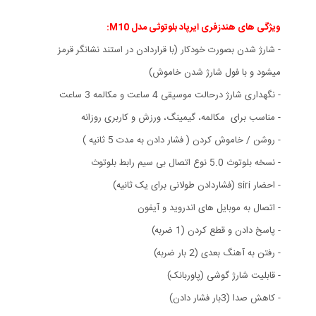
ویژگی های هندزفری ایرپاد بلوتوثی مدل M10:
- شارژ شدن بصورت خودکار (با قراردادن در استند نشانگر قرمز
میشود و با فول شارژ شدن خاموش)
- نگهداری شارژ درحالت موسیقی 4 ساعت و مکالمه 3 ساعت
- مناسب برای مکالمه، گیمینگ، ورزش و کاربری روزانه
- روشن / خاموش کردن ( فشار دادن به مدت 5 ثانیه )
- نسخه بلوتوث 5.0 نوع اتصال بی سیم رابط بلوتوث
- احضار siri (فشاردادن طولانی برای یک ثانیه)
- اتصال به موبایل های اندروید و آیفون
- پاسخ دادن و قطع کردن (1 ضربه)
- رفتن به آهنگ بعدی (2 بار ضربه)
- قابلیت شارژ گوشی (پاوربانک)
- کاهش صدا (3بار فشار دادن)