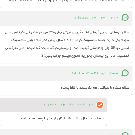
من سفارش دادم امیدوارم خوب باشه... خریدرو زدم توکل برخدا انشاالله اکی باشه
:
Farzad
15 - 03 - 1402
سلام دوستان اونایی گرفتن لطفا بگین بیس‌ش چطوره؟؟؟ من هر هندزفری گرفتم راضی
نبودم یکی دارم واسه سامسونگ گرند ۱۲،۱۳ سال پیش فکر کنم اولین سامسونگ
لمسی بود😂 ولی واقعا مثل کیفیت صدا و بیسش دیگه ندیدم که ندیدم اصن معرکه‌س
لامصب.. حالا این بیسش چجوریه ممنون میشم جواب بدین؟؟؟
محمداحمدی
29 - 03 - 1402
:
سلام میشه با تیپاکس هم بفرستید یا فقط پسته
میهن استور
30 - 03 - 1402
:
با سلام. در حال حاضر فقط امکان ارسال با پست میسر است.