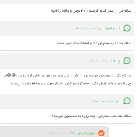
سلام من از بندر گناوه گرفتم 300 تومن و واقعا راضیم
کریم اهواز
28 - 01 - 1402
:
سلام بنده تازه سفارش دادم انشاالله که خوب باشه
ح
29 - 01 - 1402
:
من که یکی از دوستان خریده بود ، ازش راضی نبود به زور تعارفش کرد به من ،😂😂هر
چی گفتم نمیخام قبول نکرد ، منم گرفتم ازش ، منتش موند سرم فقط دادمش پسرم
:
29 - 01 - 1402
سلام، بعد ثبت سفارش ، چند روزه به دستمون میرسه؟
میهن استور
30 - 01 - 1402
: