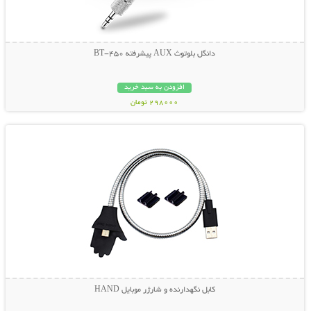
دانگل بلوتوث AUX پیشرفته BT-450
افزودن به سبد خرید
298000 تومان
نمایش توضیحات بیشتر
کابل نگهدارنده و شارژر موبایل HAND