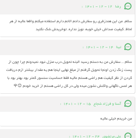
رضا
12 - 12 - 1401
:
سلام. من این هندزفری رو سفارش دادم الانم دارم استفاده میکنم واقعا عالیه از هر
لحاظ. کیفیت صداش خیلی خوبه، نویز نداره. توخریدش شک نکنید
تینا
14 - 12 - 1401
:
سلام .. سفارش من به دستم رسید البته تحویل درب منزل نبود نمیدونم چرا چون از
پست زنگ زدن اونجا تحویل گرفتم از مبلغ نهایی اینجا هم یه مقدار بیشتر ازم دریافت
کردن از نظر کیفیت هم راضی هستم عالیه فقط حساسیت سنسور کمتر بود بهتر بود با
هر لمس ناگهانی واکنش نشون میده ولی در کل راضی هستم از خرید خودم 😊🌹
آسنا و فرزاد شجاع
15 - 12 - 1401
:
من خریدم خیلی عالیه
علی مرتضوی
24 - 12 - 1401
: