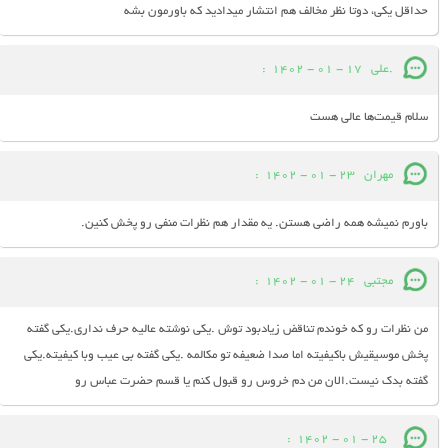
حداقل یکی، دوتا نظر مخالف هم انتشار میدادید که باورمون بشه
.علی
17 - 01 - 1402
:
سلام قیمت‌ها عالی هست
مهران
23 - 01 - 1402
:
باورم نمیشه همه راضی هستن. یه مقدار هم نظرات منفی رو پخش کنین.
مجتبی
24 - 01 - 1402
:
من نظرات رو که خوندم تناقض زیادبود توش .یکی نوشته عالیه حرف نداری.یکی گفته
پخش موسیقیش باکیفیته اما صدا ضعیفه تو مکالمه .یکی گفته بی عیب وبا کیفیته.یکی
گفته بدک نیست.الان من دم خروس رو قبول کنم یا قسم حضرت عباس رو
:
25 - 01 - 1402