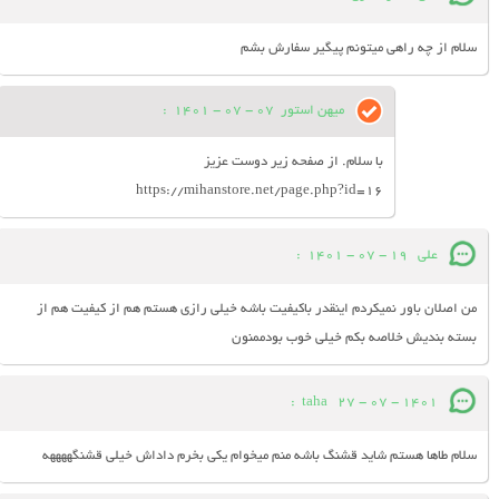
سلام از چه راهی میتونم پیگیر سفارش بشم
میهن استور
07 - 07 - 1401
:
با سلام. از صفحه زیر دوست عزیز
https://mihanstore.net/page.php?id=16
على
19 - 07 - 1401
:
من اصلان باور نميكردم اينقدر باكيفيت باشه خيلى رازى هستم هم از كيفيت هم از
بسته بنديش خلاصه بكم خيلى خوب بودممنون
:
taha
27 - 07 - 1401
سلام طاها هستم شاید قشنگ باشه منم میخوام یکی بخرم داداش خیلی قشنگههههه