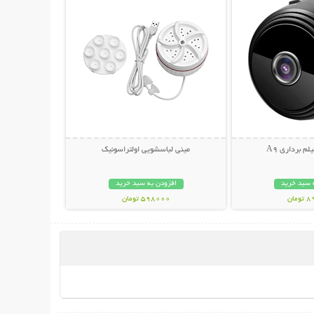
م برداری A9
مینی لباسشویی اولتراسونیک
 سبد خرید
افزودن به سبد خرید
مان
598000 تومان