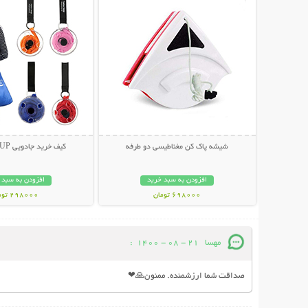
شیشه پاک کن مغناطیسی دو طرفه
کیف خرید جادویی TO ROLL UP
افزودن به سبد خرید
افزودن به سبد 
698000 تومان
298000 تومان
مهسا
21 - 08 - 1400
:
صداقت شما ارزشمنده. ممنون🙏❤